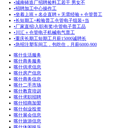
•
城南铸造厂招聘捡料工若干 男女不
•
招聘加工中心操作工
•
坐着上班＋名企直聘＋无需经验＋仓管普工
•
长短期工+检验普工仓管电子组装+当
•
厂家直招|入职有奖|仓管电子普工品
•
川汇＋仓管电子机械电气普工
•
重庆长期工短期工月薪15000诚聘长
•
急招注塑车间工，包吃住，月薪6000-900
喀什生活服务
喀什商务服务
喀什供求信息
喀什房产信息
喀什商务信息
喀什二手市场
喀什教育培训
喀什求职招聘
喀什招商加盟
喀什创业投资
喀什展会信息
喀什旅游信息
喀什休闲娱乐