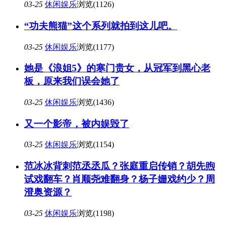
03-25
休闲娱乐
浏览(1126)
“功夫熊猫”这个系列就拍到这儿吧。
03-25
休闲娱乐
浏览(1177)
她是《浪姐5》的寒门贵女，从冠军到黑心老
板，原来我们误会她了
03-25
休闲娱乐
浏览(1436)
又一个影帝，被内娱毁了
03-25
休闲娱乐
浏览(1154)
范冰冰背刺范丞丞瓜？张庭重启传销？胡先煦
试戏翻车？肖顺尧难翻身？杨子姗戏约少？周
澄奥资源？
03-25
休闲娱乐
浏览(1198)