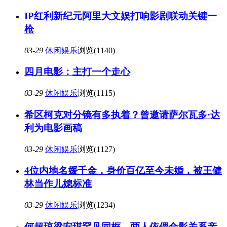
IP红利新纪元阿里大文娱打响影剧联动关键一
枪
03-29
休闲娱乐
浏览(1140)
四月电影：主打一个走心
03-29
休闲娱乐
浏览(1115)
希区柯克对分镜有多执着？曾邀请萨尔瓦多·达
利为电影画稿
03-29
休闲娱乐
浏览(1127)
4位内地名媛千金，身价百亿至今未婚，被王健
林当作儿媳标准
03-29
休闲娱乐
浏览(1234)
何超琼梁安琪罕见同框，两人依偎合影关系亲