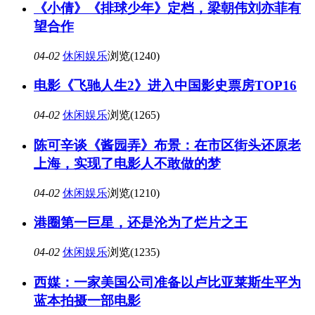
《小倩》《排球少年》定档，梁朝伟刘亦菲有
望合作
04-02
休闲娱乐
浏览(1240)
电影《飞驰人生2》进入中国影史票房TOP16
04-02
休闲娱乐
浏览(1265)
陈可辛谈《酱园弄》布景：在市区街头还原老
上海，实现了电影人不敢做的梦
04-02
休闲娱乐
浏览(1210)
港圈第一巨星，还是沦为了烂片之王
04-02
休闲娱乐
浏览(1235)
西媒：一家美国公司准备以卢比亚莱斯生平为
蓝本拍摄一部电影