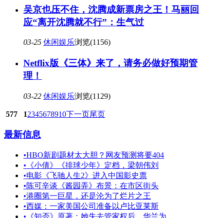
吴京也压不住，沈腾成新票房之王！马丽回
应“离开沈腾就不行”：生气过
03-25
休闲娱乐
浏览(1156)
Netflix版《三体》来了，请务必做好预期管
理！
03-22
休闲娱乐
浏览(1129)
577
1
2
3
4
5
6
7
8
9
10
下一页
尾页
最新信息
•
HBO新剧题材太大胆？网友预测将要404
•
《小倩》《排球少年》定档，梁朝伟刘
•
电影《飞驰人生2》进入中国影史票
•
陈可辛谈《酱园弄》布景：在市区街头
•
港圈第一巨星，还是沦为了烂片之王
•
西媒：一家美国公司准备以卢比亚莱斯
•
《知否》原著：她失去管家权后，华兰为