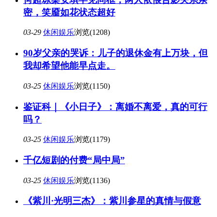
密，笑靥如花状态超好
03-29
休闲娱乐
浏览(1208)
90岁父亲的哭诉：儿子的退休金有上万块，但
我却希望他能早点走。
03-25
休闲娱乐
浏览(1150)
鉴证科｜《小日子》：离婚不离爱，真的可行
吗？
03-25
休闲娱乐
浏览(1179)
千亿短剧的付费“局中局”
03-25
休闲娱乐
浏览(1136)
《紫川·光明三杰》：紫川参星的真情与假意