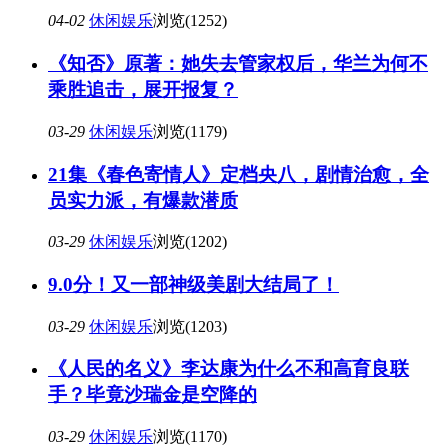
04-02
休闲娱乐
浏览(1252)
《知否》原著：她失去管家权后，华兰为何不
乘胜追击，展开报复？
03-29
休闲娱乐
浏览(1179)
21集《春色寄情人》定档央八，剧情治愈，全
员实力派，有爆款潜质
03-29
休闲娱乐
浏览(1202)
9.0分！又一部神级美剧大结局了！
03-29
休闲娱乐
浏览(1203)
《人民的名义》李达康为什么不和高育良联
手？毕竟沙瑞金是空降的
03-29
休闲娱乐
浏览(1170)