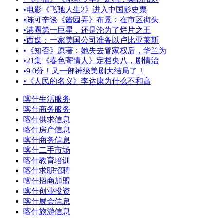
•
电影《飞驰人生2》进入中国影史票
•
陈可辛谈《酱园弄》布景：在市区街头
•
港圈第一巨星，还是沦为了烂片之王
•
西媒：一家美国公司准备以卢比亚莱斯
•
《知否》原著：她失去管家权后，华兰为
•
21集《春色寄情人》定档央八，剧情治
•
9.0分！又一部神级美剧大结局了！
•
《人民的名义》李达康为什么不和高
喀什生活服务
喀什商务服务
喀什供求信息
喀什房产信息
喀什商务信息
喀什二手市场
喀什教育培训
喀什求职招聘
喀什招商加盟
喀什创业投资
喀什展会信息
喀什旅游信息