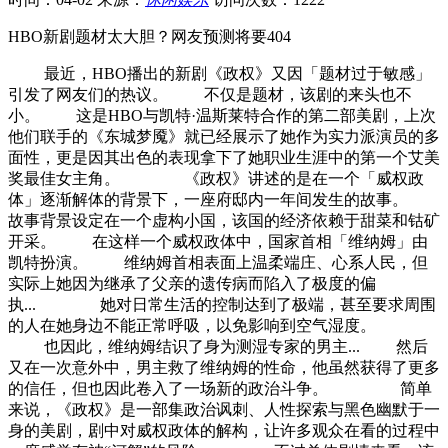
HBO新剧题材太大胆？网友预测将要404
最近，HBO播出的新剧《政权》又因「题材过于敏感」
引发了网友们的热议。 不仅是题材，该剧的来头也不
小。 这是HBO与凯特·温斯莱特合作的第二部美剧，上次
他们联手的《东城梦魇》就已经展示了她作为实力派演员的多
面性，更是因其出色的表现拿下了她职业生涯中的第一个艾美
奖最佳女主角。 《政权》讲述的是在一个「威权政
体」逐渐解体的背景下，一座府邸内一年间发生的故事。
故事背景设定在一个虚构小国，该国的经济依赖于甜菜和钴矿
开采。 在这样一个威权政体中，国家首相「维纳姆」由
凯特扮演。 维纳姆首相表面上温柔端庄、心系人民，但
实际上她因为继承了父亲的遗传病而陷入了极度的偏
执... 她对日常生活的控制达到了极端，甚至要求周围
的人在她身边不能正常呼吸，以免影响到空气湿度。
也因此，维纳姆结识了身为测湿专家的男主... 然后
又在一次意外中，男主救了维纳姆的性命，他虽然获得了更多
的信任，但也因此卷入了一场新的政治斗争。 简单
来说，《政权》是一部集政治讽刺、人性探索与黑色幽默于一
身的美剧，剧中对威权政体的解构，让许多观众在看的过程中