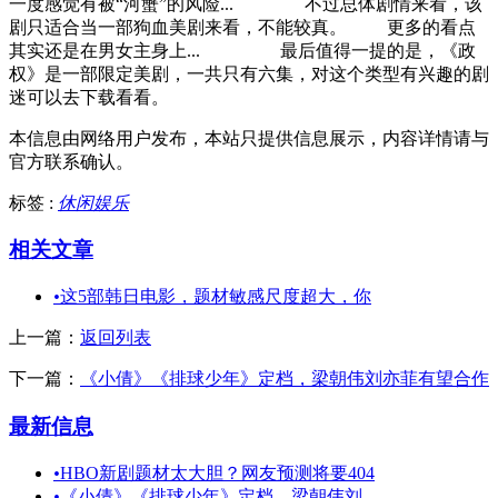
一度感觉有被“河蟹”的风险... 不过总体剧情来看，该
剧只适合当一部狗血美剧来看，不能较真。 更多的看点
其实还是在男女主身上... 最后值得一提的是，《政
权》是一部限定美剧，一共只有六集，对这个类型有兴趣的剧
迷可以去下载看看。
本信息由网络用户发布，
本站只提供信息展示，内容详情请与
官方联系确认。
标签 :
休闲娱乐
相关文章
•
这5部韩日电影，题材敏感尺度超大，你
上一篇：
返回列表
下一篇：
《小倩》《排球少年》定档，梁朝伟刘亦菲有望合作
最新信息
•
HBO新剧题材太大胆？网友预测将要404
•
《小倩》《排球少年》定档，梁朝伟刘